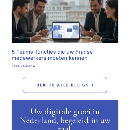
5 Teams-functies die uw Franse
medewerkers moeten kennen
Lees verder »
BEKIJK ALLE BLOGS
Uw digitale groei in
Nederland, begeleid in uw
taal.