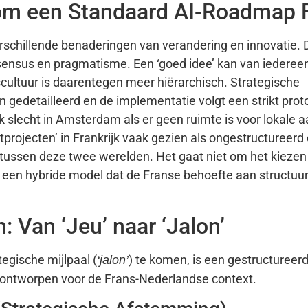
om een Standaard AI-Roadmap F
erschillende benaderingen van verandering en innovatie. 
sensus en pragmatisme. Een ‘goed idee’ kan van iedere
cultuur is daarentegen meer hiërarchisch. Strategische
 gedetailleerd en de implementatie volgt een strikt prot
aak slecht in Amsterdam als er geen ruimte is voor lokale 
ojecten’ in Frankrijk vaak gezien als ongestructureerd 
 tussen deze twee werelden. Het gaat niet om het kiezen
een hybride model dat de Franse behoefte aan structuur
 Van ‘Jeu’ naar ‘Jalon’
tegische mijlpaal (
) te komen, is een gestructuree
‘jalon’
k ontworpen voor de Frans-Nederlandse context.