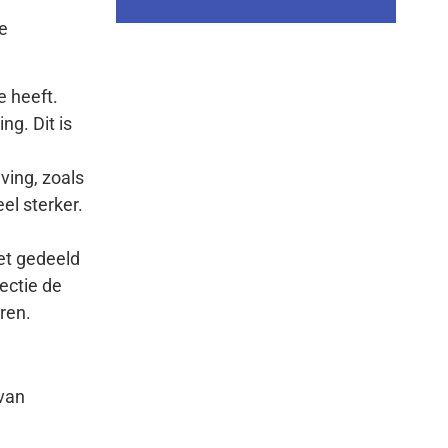
de
e heeft.
g. Dit is
ving, zoals
el sterker.
iet gedeeld
ectie de
ren.
 van