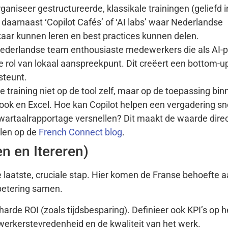
ganiseer gestructureerde, klassikale trainingen (geliefd in
r daarnaast ‘Copilot Cafés’ of ‘AI labs’ waar Nederlandse
aar kunnen leren en best practices kunnen delen.
 Nederlandse team enthousiaste medewerkers die als AI-p
e rol van lokaal aanspreekpunt. Dit creëert een bottom-
steunt.
 training niet op de tool zelf, maar op de toepassing bin
ook en Excel. Hoe kan Copilot helpen een vergadering sne
wartaalrapportage versnellen? Dit maakt de waarde direc
elen op de
French Connect blog
.
en en Itereren)
e laatste, cruciale stap. Hier komen de Franse behoefte 
betering samen.
harde ROI (zoals tijdsbesparing). Definieer ook KPI’s op 
werkerstevredenheid en de kwaliteit van het werk.