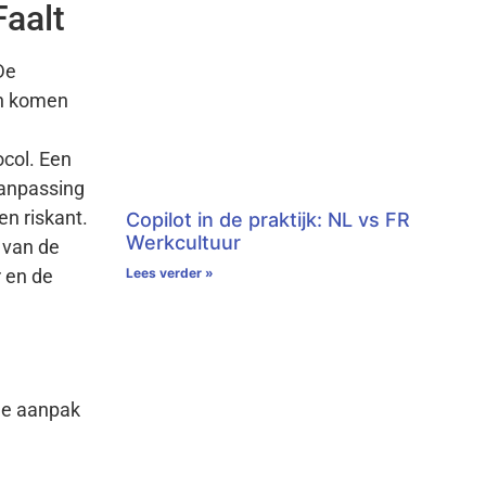
aalt
De
en komen
ocol. Een
aanpassing
en riskant.
Copilot in de praktijk: NL vs FR
Werkcultuur
 van de
Lees verder »
 en de
rde aanpak