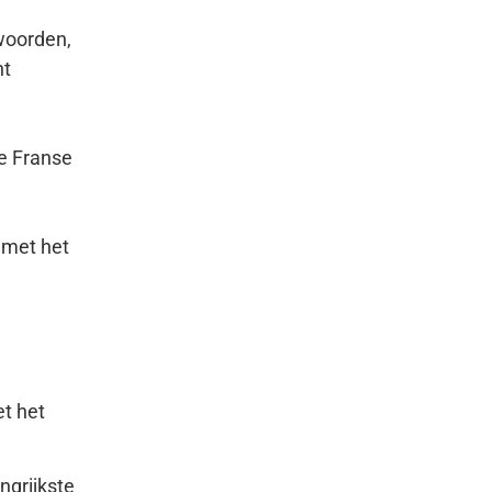
woorden,
ht
de Franse
 met het
et het
ngrijkste