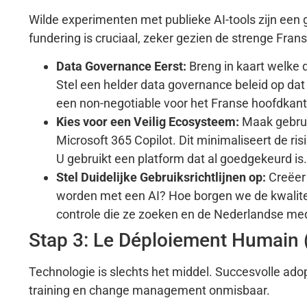
Wilde experimenten met publieke AI-tools zijn een g
fundering is cruciaal, zeker gezien de strenge Fra
Data Governance Eerst:
Breng in kaart welke d
Stel een helder data governance beleid op dat
een non-negotiable voor het Franse hoofdkant
Kies voor een Veilig Ecosysteem:
Maak gebrui
Microsoft 365 Copilot. Dit minimaliseert de r
U gebruikt een platform dat al goedgekeurd is.
Stel Duidelijke Gebruiksrichtlijnen op:
Creëer 
worden met een AI? Hoe borgen we de kwaliteit
controle die ze zoeken en de Nederlandse me
Stap 3: Le Déploiement Humain 
Technologie is slechts het middel. Succesvolle ado
training en change management onmisbaar.