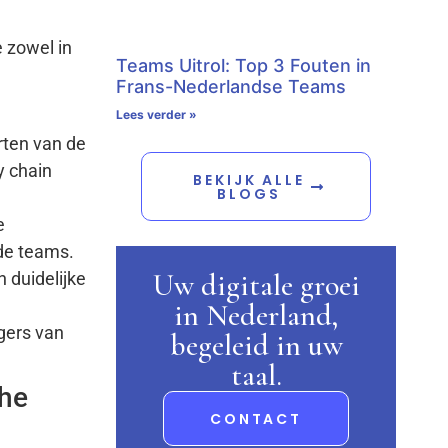
 zowel in
Teams Uitrol: Top 3 Fouten in
Frans-Nederlandse Teams
Lees verder »
rten van de
y chain
BEKIJK ALLE
BLOGS
e
 de teams.
Uw digitale groei
 duidelijke
in Nederland,
gers van
begeleid in uw
taal.
che
CONTACT