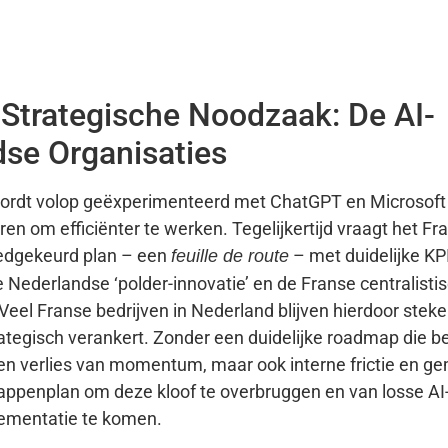
Strategische Noodzaak: De AI-
dse Organisaties
wordt volop geëxperimenteerd met ChatGPT en Microsoft 
 om efficiënter te werken. Tegelijkertijd vraagt het Fr
edgekeurd plan – een
– met duidelijke KP
feuille de route
 Nederlandse ‘polder-innovatie’ en de Franse centralisti
Veel Franse bedrijven in Nederland blijven hierdoor steke
trategisch verankert. Zonder een duidelijke roadmap die b
lleen verlies van momentum, maar ook interne frictie en g
appenplan om deze kloof te overbruggen en van losse AI
ementatie te komen.