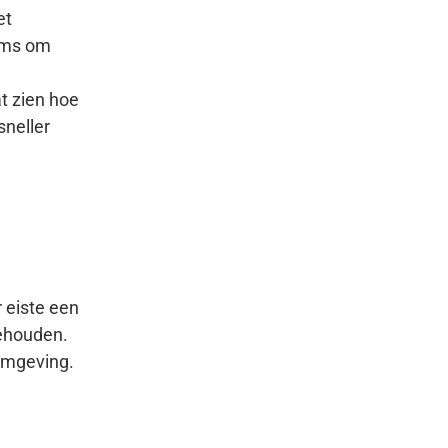
et
eams om
t zien hoe
sneller
 eiste een
behouden.
omgeving.