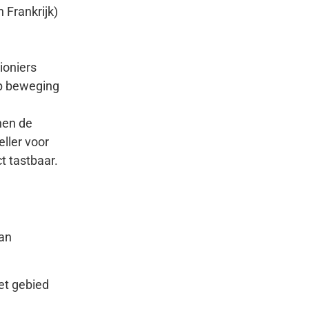
 Frankrijk)
ioniers
up beweging
nen de
ller voor
t tastbaar.
aan
het gebied