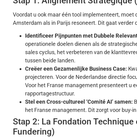
Stap 1: Alignement Stratégique
Voordat u ook maar één tool implementeert, moet 
Amsterdam als in Parijs resoneert. Dit gaat verder d
Identificeer Pijnpunten met Dubbele Relevant
operationele doelen dienen als de strategisch
sales cyclus, het verbeteren van de klanttevr
tussen beide landen.
Creëer een Gezamenlijke Business Case:
Kwan
projecteren. Voor de Nederlandse directie fo
Voor het Franse management presenteert u een
rapportagestructuur.
Stel een Cross-cultureel ‘Comité AI’ samen:
B
het Franse management. Dit zorgt voor buy-in
Stap 2: La Fondation Technique 
Fundering)