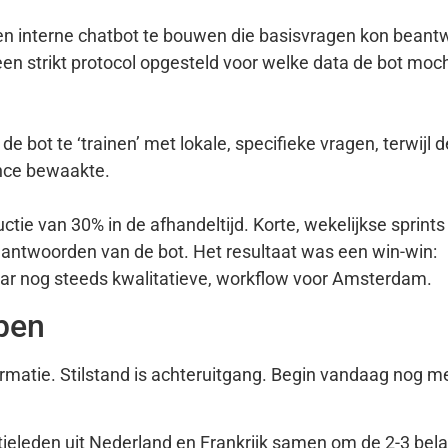
en interne chatbot te bouwen die basisvragen kon beant
n strikt protocol opgesteld voor welke data de bot moc
 bot te ‘trainen’ met lokale, specifieke vragen, terwijl 
ance bewaakte.
ie van 30% in de afhandeltijd. Korte, wekelijkse sprints
antwoorden van de bot. Het resultaat was een win-win:
maar nog steeds kwalitatieve, workflow voor Amsterdam.
pen
formatie. Stilstand is achteruitgang. Begin vandaag nog m
ieleden uit Nederland en Frankrijk samen om de 2-3 bela