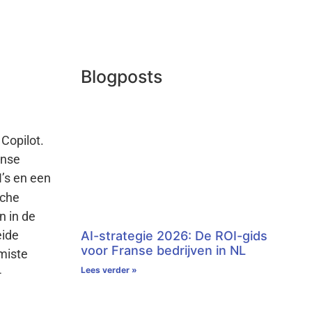
Blogposts
Copilot.
anse
I’s en een
sche
n in de
eide
AI-strategie 2026: De ROI-gids
voor Franse bedrijven in NL
emiste
Lees verder »
-