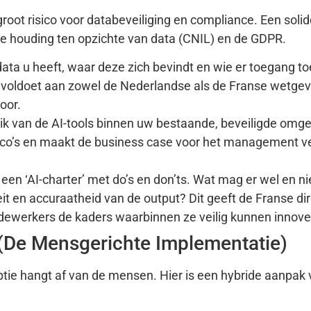
root risico voor databeveiliging en compliance. Een soli
nse houding ten opzichte van data (CNIL) en de GDPR.
ata u heeft, waar deze zich bevindt en wie er toegang to
 voldoet aan zowel de Nederlandse als de Franse wetgevin
oor.
k van de AI-tools binnen uw bestaande, beveiligde omge
isico’s en maakt de business case voor het management ve
een ‘AI-charter’ met do’s en don’ts. Wat mag er wel en n
 en accuraatheid van de output? Dit geeft de Franse dir
dewerkers de kaders waarbinnen ze veilig kunnen innove
(De Mensgerichte Implementatie)
ptie hangt af van de mensen. Hier is een hybride aanpak