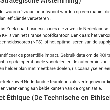
 (Strategische Afstemming)
de ‘waarom’-vraag beantwoord worden op een manier die
an ‘efficiëntie verbeteren’.
ie:
Zoek naar business cases die zowel de Nederlandse
e KPI’s van het Franse hoofdkantoor. Denk aan: het verko
edenheidsscores (NPS), of het optimaliseren van de suppl
tificeer de potentiële impact. Gebruik data om de ROI t
cust u op de operationele voordelen en de autonomie van
 helder plan met meetbare doelen, risicoanalyse en een
etrek zowel Nederlandse teamleads als vertegenwoordi
 en verankering aan beide kanten van de organisatie.
et Éthique (De Technische en Ethis