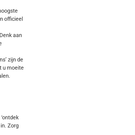
hoogste
officieel
 Denk aan
e
s’ zijn de
t u moeite
alen.
 ‘ontdek
in. Zorg