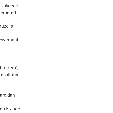
 valideert
erbetert
auze is
esverhaal
bruikers’,
resultaten
aard dan
Een Franse