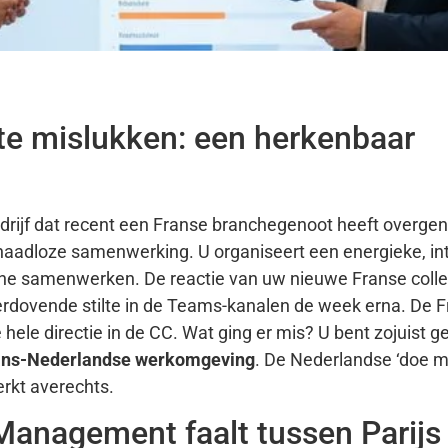
 te mislukken: een herkenbaar
edrijf dat recent een Franse branchegenoot heeft overg
 naadloze samenwerking. U organiseert een energieke, in
nline samenwerken. De reactie van uw nieuwe Franse colle
erdovende stilte in de Teams-kanalen de week erna. De 
hele directie in de CC. Wat ging er mis? U bent zojuist ge
ans-Nederlandse werkomgeving
. De Nederlandse ‘doe 
erkt averechts.
nagement faalt tussen Parijs