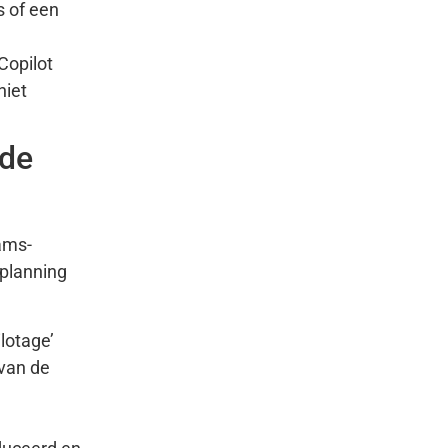
s of een
Copilot
niet
ode
ams-
tplanning
lotage’
 van de