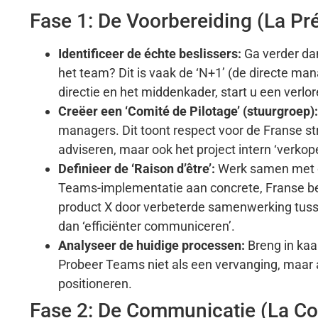
Fase 1: De Voorbereiding (La Pr
Identificeer de échte beslissers:
Ga verder da
het team? Dit is vaak de ‘N+1’ (de directe man
directie en het middenkader, start u een verlor
Creëer een ‘Comité de Pilotage’ (stuurgroep):
managers. Dit toont respect voor de Franse str
adviseren, maar ook het project intern ‘verkop
Definieer de ‘Raison d’être’:
Werk samen met d
Teams-implementatie aan concrete, Franse bedr
product X door verbeterde samenwerking tussen
dan ‘efficiënter communiceren’.
Analyseer de huidige processen:
Breng in kaa
Probeer Teams niet als een vervanging, maar 
positioneren.
Fase 2: De Communicatie (La 