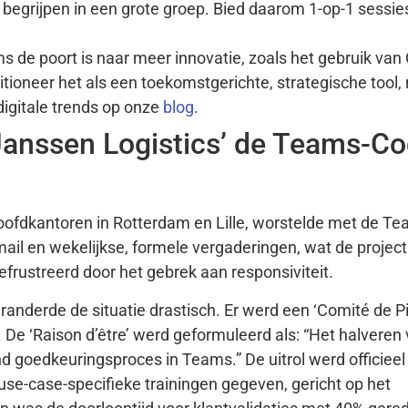
 begrijpen in een grote groep. Bied daarom 1-op-1 sessie
 de poort is naar meer innovatie, zoals het gebruik van 
ioneer het als een toekomstgerichte, strategische tool, 
igitale trends op onze
blog
.
Janssen Logistics’ de Teams-C
hoofdkantoren in Rotterdam en Lille, worstelde met de Te
ail en wekelijkse, formele vergaderingen, wat de projec
frustreerd door het gebrek aan responsiviteit.
nderde de situatie drastisch. Er werd een ‘Comité de Pi
 De ‘Raison d’être’ werd geformuleerd als: “Het halveren
nd goedkeuringsproces in Teams.” De uitrol werd officieel
se-case-specifieke trainingen gegeven, gericht op het