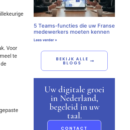
llekeurige
5 Teams-functies die uw Franse
medewerkers moeten kennen
Lees verder »
ak. Voor
rmeel te
BEKIJK ALLE
BLOGS
 de
Uw digitale groei
in Nederland,
begeleid in uw
ngepaste
taal.
CONTACT