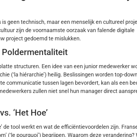
is geen technisch, maar een menselijk en cultureel proje
ultuur zijn de voornaamste oorzaak van falende digitale
 uw project gedoemd te mislukken.
 Poldermentaliteit
platte structuren. Een idee van een junior medewerker w
chie (‘la hiérarchie’) heilig. Beslissingen worden top-d
recte communicatie tussen lagen bevordert, kan als een be
medewerkers zullen niet snel hun manager direct aanspr
vs. ‘Het Hoe’
 de tool werkt en wat de efficiëntievoordelen zijn. Franse
arom’ (‘le pourquoi’) begrijpen. Waarom deze verandering? 