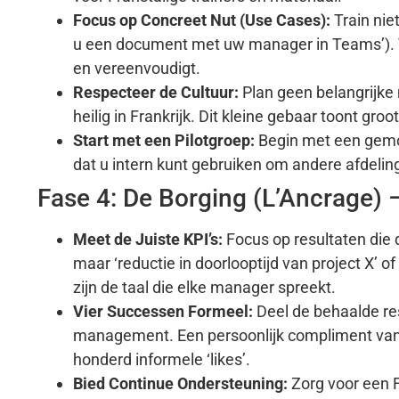
Focus op Concreet Nut (Use Cases):
Train niet
u een document met uw manager in Teams’). T
en vereenvoudigt.
Respecteer de Cultuur:
Plan geen belangrijke 
heilig in Frankrijk. Dit kleine gebaar toont groo
Start met een Pilotgroep:
Begin met een gemot
dat u intern kunt gebruiken om andere afdelin
Fase 4: De Borging (L’Ancrage)
Meet de Juiste KPI’s:
Focus op resultaten die d
maar ‘reductie in doorlooptijd van project X’ 
zijn de taal die elke manager spreekt.
Vier Successen Formeel:
Deel de behaalde res
management. Een persoonlijk compliment van 
honderd informele ‘likes’.
Bied Continue Ondersteuning:
Zorg voor een 