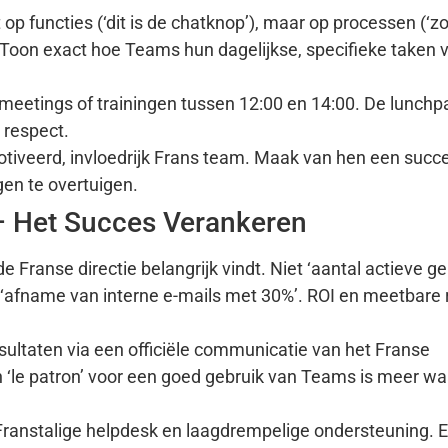
 op functies (‘dit is de chatknop’), maar op processen (‘zo
oon exact hoe Teams hun dagelijkse, specifieke taken v
meetings of trainingen tussen 12:00 en 14:00. De lunchp
t respect.
iveerd, invloedrijk Frans team. Maak van hen een succ
gen te overtuigen.
 – Het Succes Verankeren
e Franse directie belangrijk vindt. Niet ‘aantal actieve ge
of ‘afname van interne e-mails met 30%’. ROI en meetbare 
ultaten via een officiële communicatie van het Franse
‘le patron’ voor een goed gebruik van Teams is meer w
Franstalige helpdesk en laagdrempelige ondersteuning. 