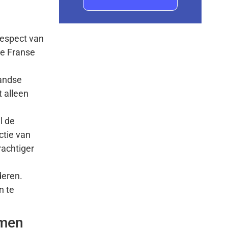
respect van
de Franse
landse
t alleen
l de
ctie van
rachtiger
deren.
n te
rmen