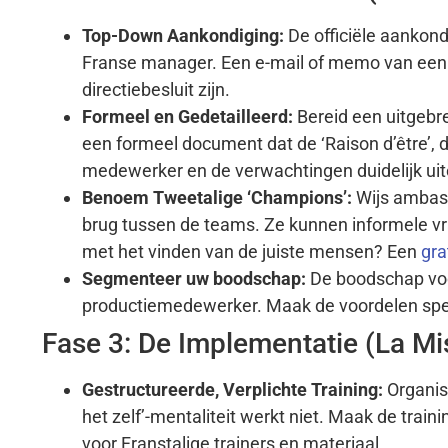
Top-Down Aankondiging:
De officiële aankon
Franse manager. Een e-mail of memo van een 
directiebesluit zijn.
Formeel en Gedetailleerd:
Bereid een uitgebre
een formeel document dat de ‘Raison d’être’, d
medewerker en de verwachtingen duidelijk uit
Benoem Tweetalige ‘Champions’:
Wijs ambass
brug tussen de teams. Ze kunnen informele v
met het vinden van de juiste mensen? Een
gra
Segmenteer uw boodschap:
De boodschap voo
productiemedewerker. Maak de voordelen specif
Fase 3: De Implementatie (La Mi
Gestructureerde, Verplichte Training:
Organise
het zelf’-mentaliteit werkt niet. Maak de trai
voor Franstalige trainers en materiaal.