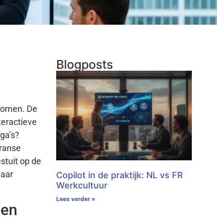
Blogposts
enomen. De
teractieve
ga’s?
Franse
stuit op de
maar
Copilot in de praktijk: NL vs FR
Werkcultuur
Lees verder »
 en