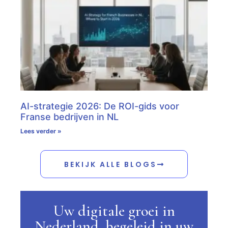
AI-strategie 2026: De ROI-gids voor
Franse bedrijven in NL
Lees verder »
BEKIJK ALLE BLOGS
Uw digitale groei in
Nederland, begeleid in uw