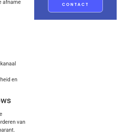
te afname
CONTACT
-kanaal
rheid en
ows
e
orderen van
parant.