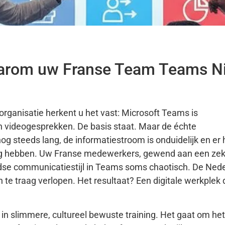
aarom uw Franse Team Teams N
rganisatie herkent u het vast: Microsoft Teams is
 videogesprekken. De basis staat. Maar de échte
 nog steeds lang, de informatiestroom is onduidelijk en er
prong hebben. Uw Franse medewerkers, gewend aan een ze
landse communicatiestijl in Teams soms chaotisch. De Ned
 te traag verlopen. Het resultaat? Een digitale werkplek 
ar in slimmere, cultureel bewuste training. Het gaat om het