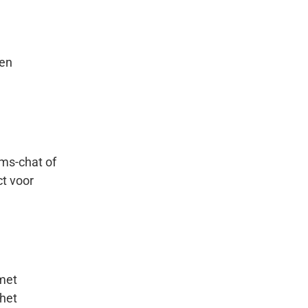
 en
ams-chat of
ct voor
met
 het