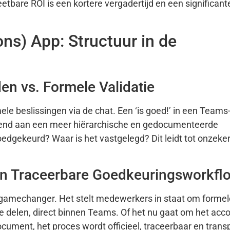
tbare ROI is een kortere vergadertijd en een significan
ons) App: Structuur in de
en vs. Formele Validatie
ele beslissingen via de chat. Een ‘is goed!’ in een Teams
ewend aan een meer hiërarchische en gedocumenteerde
oedgekeurd? Waar is het vastgelegd? Dit leidt tot onzeke
en Traceerbare Goedkeuringsworkfl
n gamechanger. Het stelt medewerkers in staat om formel
e delen, direct binnen Teams. Of het nu gaat om het acc
cument, het proces wordt officieel, traceerbaar en trans