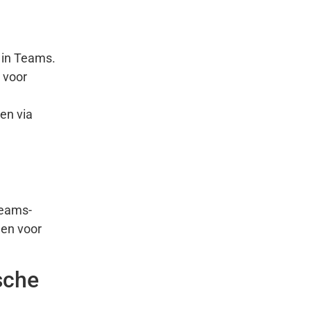
 in Teams.
 voor
en via
Teams-
den voor
sche