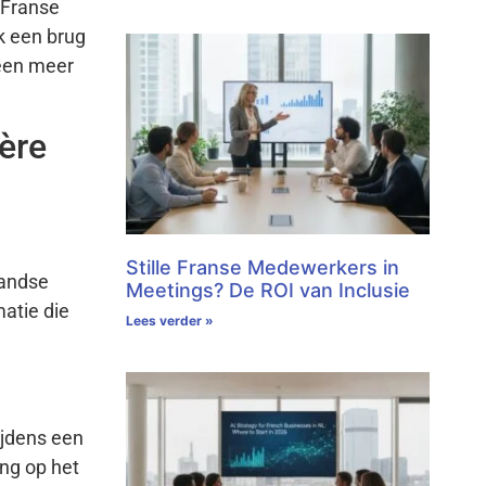
 Franse
ok een brug
 een meer
ière
Stille Franse Medewerkers in
landse
Meetings? De ROI van Inclusie
matie die
Lees verder »
Tijdens een
ng op het