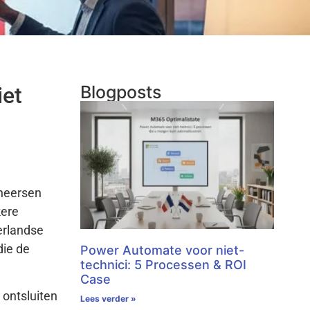
Blogposts
iet
 heersen
kere
erlandse
die de
Power Automate voor niet-
technici: 5 Processen & ROI
Case
 ontsluiten
Lees verder »