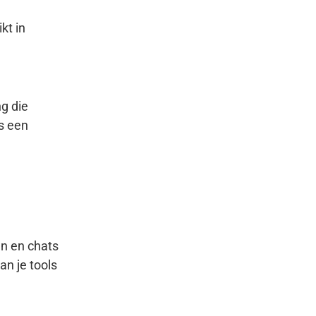
kt in
g die
is een
en en chats
an je tools