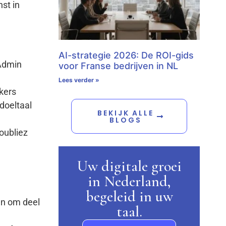
st in
AI-strategie 2026: De ROI-gids
 Admin
voor Franse bedrijven in NL
Lees verder »
kers
 doeltaal
BEKIJK ALLE
BLOGS
oubliez
Uw digitale groei
in Nederland,
begeleid in uw
en om deel
taal.
g